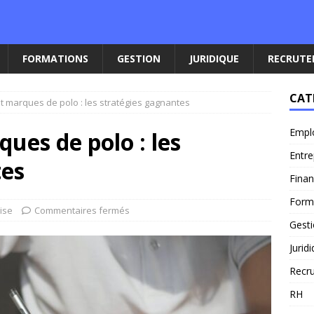
FORMATIONS
GESTION
JURIDIQUE
RECRUT
CAT
et marques de polo : les stratégies gagnantes
Empl
ues de polo : les
Entre
tes
Fina
Form
ise
Commentaires fermés
Gest
Jurid
Recr
RH