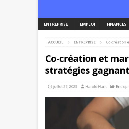
ENTREPRISE
EMPLOI
FINANCES
ACCUEIL
ENTREPRISE
Co-création 
Co-création et marq
stratégies gagnan
juillet 27, 2023
Harold Hunt
Entrepr