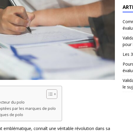
ART
Comm
évalu
Valid
pour 
Les 3
Pourq
évalu
Valid
le suj
ecteur du polo
doptées par les marques de polo
rques de polo
nt emblématique, connaît une véritable révolution dans sa