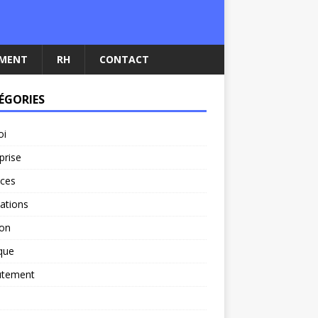
EMENT
RH
CONTACT
ÉGORIES
oi
prise
nces
ations
ion
ique
utement