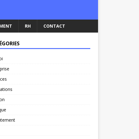
EMENT
RH
CONTACT
ÉGORIES
oi
prise
nces
ations
ion
ique
utement