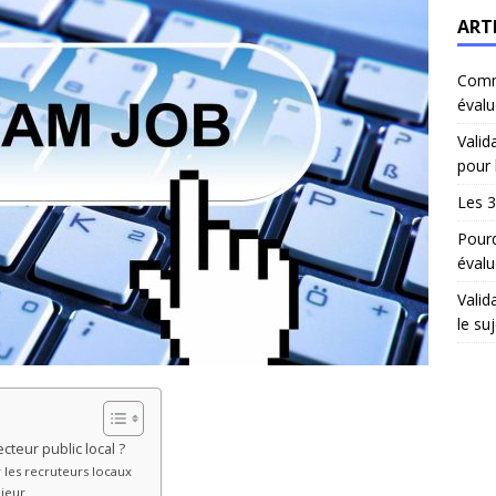
ART
Comm
évalu
Valid
pour 
Les 3
Pourq
évalu
Valid
le suj
cteur public local ?
r les recruteurs locaux
ajeur