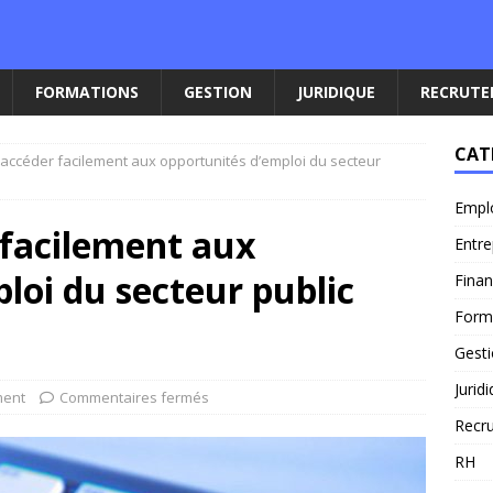
FORMATIONS
GESTION
JURIDIQUE
RECRUT
CAT
ccéder facilement aux opportunités d’emploi du secteur
Empl
facilement aux
Entre
loi du secteur public
Fina
Form
Gest
Jurid
ment
Commentaires fermés
Recr
RH