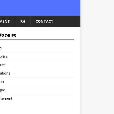
EMENT
RH
CONTACT
ÉGORIES
oi
prise
nces
ations
ion
ique
utement