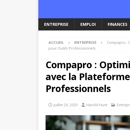
ENTREPRISE
EMPLOI
FINANCES
ACCUEIL
ENTREPRISE
Compapro : O
pour Outils Professionnels
Compapro : Optimi
avec la Plateforme
Professionnels
juillet 20, 2025
Harold Hunt
Entrepr