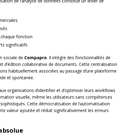
isation de l’analyse de données constitue un levier de
merciales
isés
à chaque fonction
ts significatifs
n sociale de
Compapro
. Il intègre des fonctionnalités de
t d’édition collaborative de documents. Cette centralisation
ctions habituellement associées au passage d’une plateforme
luide et spontanée.
x organisations d’identifier et d’optimiser leurs workflows
mmation visuelle, même les utilisateurs sans compétences
ophistiqués. Cette démocratisation de l’automatisation
te valeur ajoutée et réduit significativement les erreurs
 absolue