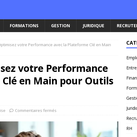
FORMATIONS
GESTION
JURIDIQUE
RECRUT
CAT
ptimisez votre Performance avec la Plateforme Clé en Main
Empl
sez votre Performance
Entre
 Clé en Main pour Outils
Fina
Form
Gest
Jurid
ise
Commentaires fermés
Recr
RH