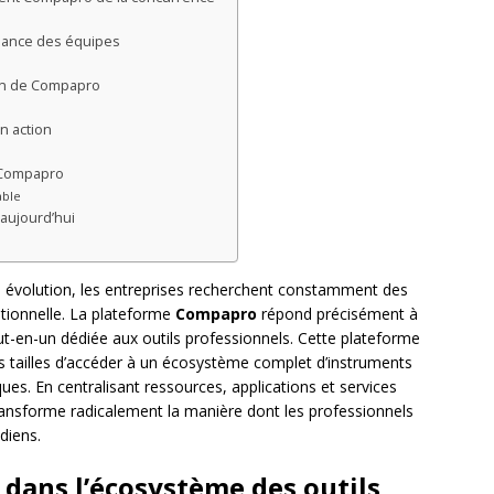
rmance des équipes
on de Compapro
n action
e Compapro
able
aujourd’hui
 évolution, les entreprises recherchent constamment des
ationnelle. La plateforme
Compapro
répond précisément à
t-en-un dédiée aux outils professionnels. Cette plateforme
s tailles d’accéder à un écosystème complet d’instruments
ues. En centralisant ressources, applications et services
ansforme radicalement la manière dont les professionnels
idiens.
dans l’écosystème des outils