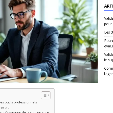
ART
Valid
pour 
Les 3
Pourq
évalu
Valid
le suj
Comm
l’age
es outils professionnels
ompapro
guent Compapro de la concurrence