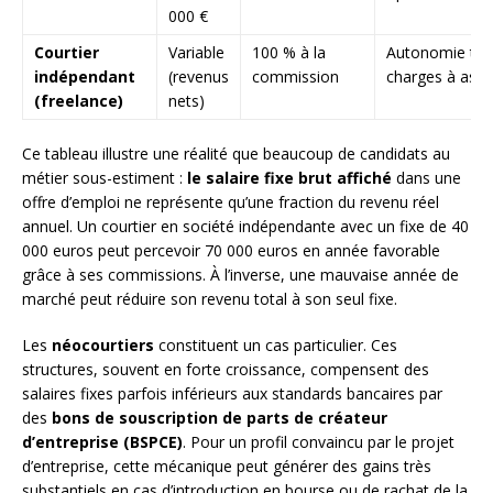
000 €
Courtier
Variable
100 % à la
Autonomie tot
indépendant
(revenus
commission
charges à ass
(freelance)
nets)
Ce tableau illustre une réalité que beaucoup de candidats au
métier sous-estiment :
le salaire fixe brut affiché
dans une
offre d’emploi ne représente qu’une fraction du revenu réel
annuel. Un courtier en société indépendante avec un fixe de 40
000 euros peut percevoir 70 000 euros en année favorable
grâce à ses commissions. À l’inverse, une mauvaise année de
marché peut réduire son revenu total à son seul fixe.
Les
néocourtiers
constituent un cas particulier. Ces
structures, souvent en forte croissance, compensent des
salaires fixes parfois inférieurs aux standards bancaires par
des
bons de souscription de parts de créateur
d’entreprise (BSPCE)
. Pour un profil convaincu par le projet
d’entreprise, cette mécanique peut générer des gains très
substantiels en cas d’introduction en bourse ou de rachat de la