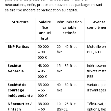
néocourtiers, enfin, proposent souvent des packages mixant
salaire fixe modéré et participation au capital.
Structure
Salaire
Rémunération
Avantage
fixe
variable
complémenta
annuel
estimée
brut
BNP Paribas
50 000
20 – 40 % du
Mutuelle prem
– 90
fixe
PEE, RTT
000 €
Société
48 000
15 – 35 % du
Intéressement
Générale
– 85
fixe
tickets restaur
000 €
PEE
Société de
35 000
40 – 60 % du
Variable, peu
courtage
– 55
fixe
d’avantages fi
indépendante
000 €
Néocourtier /
38 000
10 – 25 % +
Télétravail, sto
Fintech
– 60
BSPCE
options, flexibil