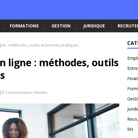
FORMATIONS
GESTION
JURIDIQUE
RECRUT
CAT
gne : méthodes, outils et bonnes pratiques
Empl
n ligne : méthodes, outils
Entre
s
Fina
Form
Commentaires fermés
Gest
Jurid
Recr
RH