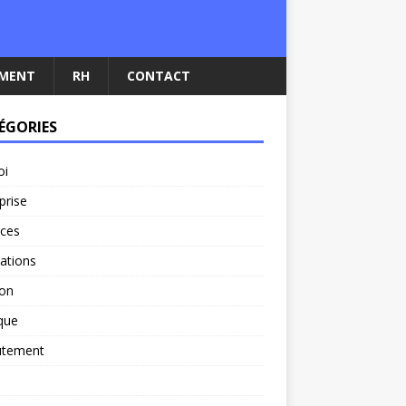
EMENT
RH
CONTACT
ÉGORIES
oi
prise
nces
ations
ion
ique
utement