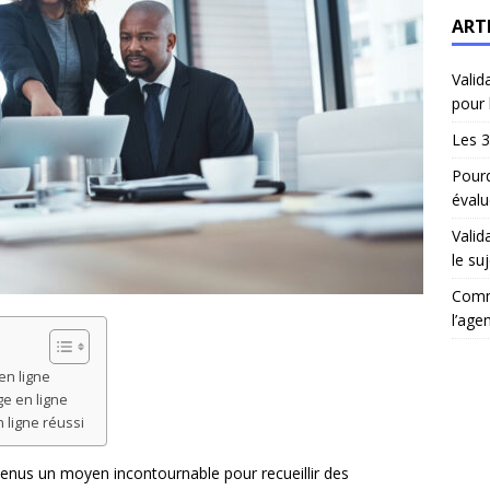
ART
Valid
pour 
Les 3
Pourq
évalu
Valid
le suj
Comm
l’age
en ligne
ge en ligne
 ligne réussi
venus un moyen incontournable pour recueillir des