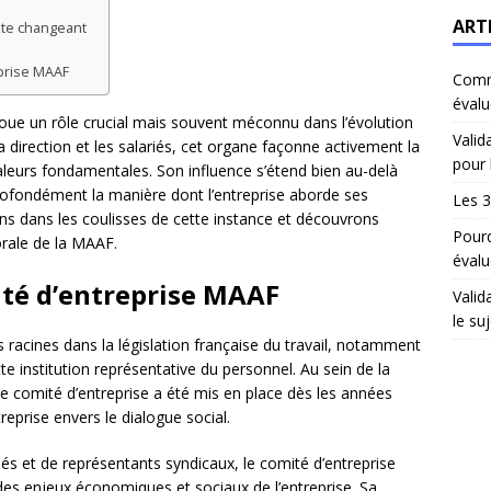
ART
xte changeant
eprise MAAF
Comm
évalu
 joue un rôle crucial mais souvent méconnu dans l’évolution
Valid
a direction et les salariés, cet organe façonne activement la
pour 
 valeurs fondamentales. Son influence s’étend bien au-delà
ofondément la manière dont l’entreprise aborde ses
Les 3
ons dans les coulisses de cette instance et découvrons
Pourq
orale de la MAAF.
évalu
té d’entreprise MAAF
Valid
le suj
 racines dans la législation française du travail, notamment
e institution représentative du personnel. Au sein de la
 comité d’entreprise a été mis en place dès les années
reprise envers le dialogue social.
és et de représentants syndicaux, le comité d’entreprise
des enjeux économiques et sociaux de l’entreprise. Sa