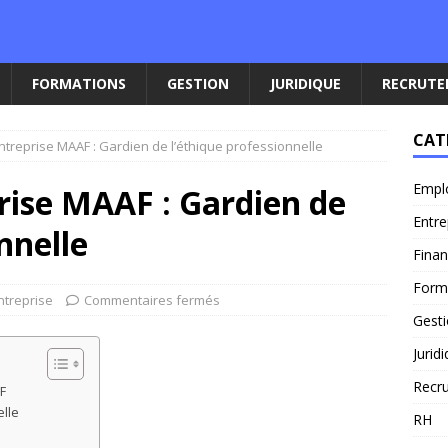
FORMATIONS
GESTION
JURIDIQUE
RECRUT
CAT
ntreprise MAAF : Gardien de l’éthique professionnelle
Empl
rise MAAF : Gardien de
Entre
nnelle
Fina
Form
ntreprise
Commentaires fermés
Gest
Jurid
Recr
F
elle
RH