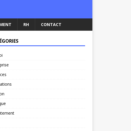
EMENT
RH
CONTACT
ÉGORIES
oi
prise
nces
ations
ion
ique
utement