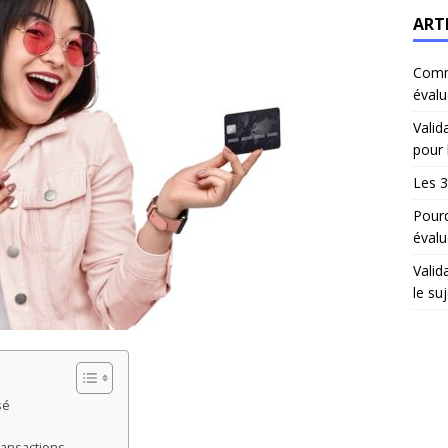
ART
Comm
évalu
Valid
pour 
Les 3
Pourq
évalu
Valid
le suj
sé
ransactions