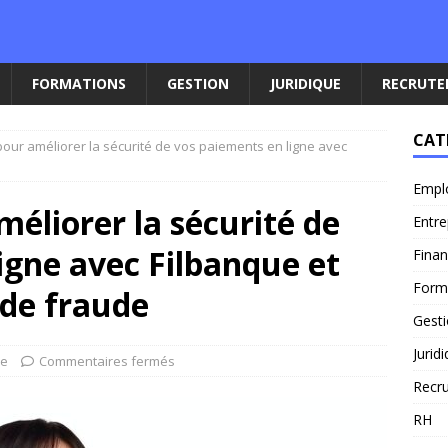
FORMATIONS
GESTION
JURIDIQUE
RECRUT
CAT
pour améliorer la sécurité de vos paiements en ligne avec
Empl
méliorer la sécurité de
Entre
igne avec Filbanque et
Fina
Form
 de fraude
Gest
Jurid
se
Commentaires fermés
Recr
RH