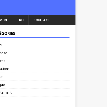
EMENT
RH
CONTACT
ÉGORIES
oi
prise
nces
ations
ion
ique
utement