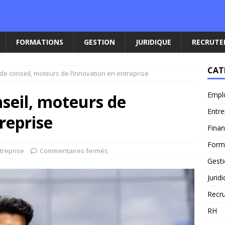
FORMATIONS
GESTION
JURIDIQUE
RECRUT
CAT
de conseil, moteurs de l’innovation en entreprise
Empl
nseil, moteurs de
Entre
reprise
Fina
Form
treprise
Commentaires fermés
Gest
Jurid
Recr
RH