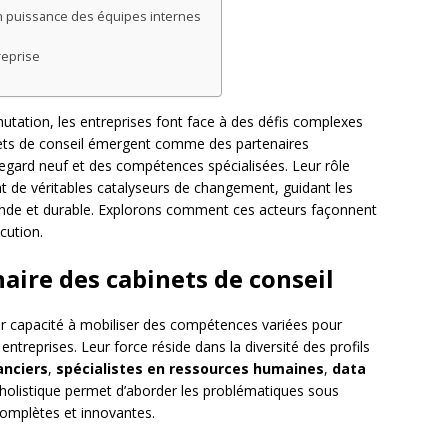
n puissance des équipes internes
reprise
tion, les entreprises font face à des défis complexes
nets de conseil émergent comme des partenaires
egard neuf et des compétences spécialisées. Leur rôle
nt de véritables catalyseurs de changement, guidant les
onde et durable. Explorons comment ces acteurs façonnent
écution.
naire des cabinets de conseil
eur capacité à mobiliser des compétences variées pour
treprises. Leur force réside dans la diversité des profils
anciers
,
spécialistes en ressources humaines
,
data
e holistique permet d’aborder les problématiques sous
 complètes et innovantes.