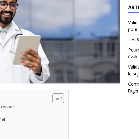
ART
Valid
pour 
Les 3
Pourq
évalu
Valid
le suj
Comm
l’age
 conseil
nel