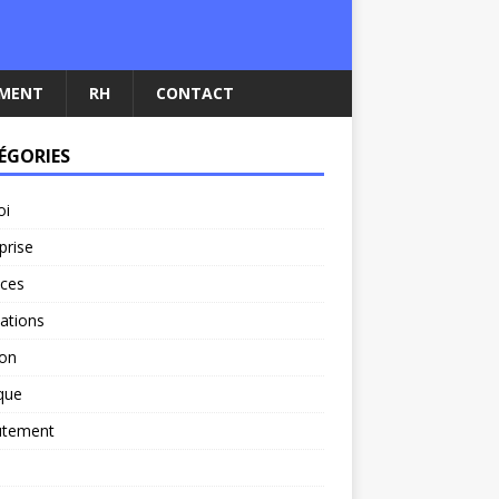
EMENT
RH
CONTACT
ÉGORIES
oi
prise
nces
ations
ion
ique
utement