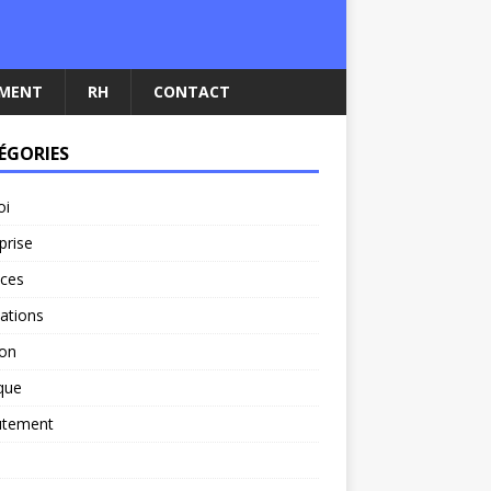
EMENT
RH
CONTACT
ÉGORIES
oi
prise
nces
ations
ion
ique
utement