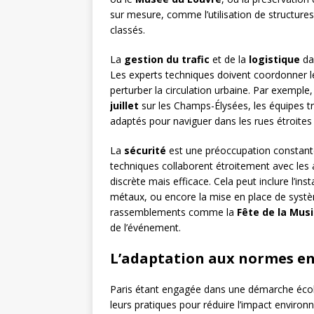
sur mesure, comme l’utilisation de structu
classés.
La
gestion du trafic
et de la
logistique
dan
Les experts techniques doivent coordonner leu
perturber la circulation urbaine. Par exemple,
juillet
sur les Champs-Élysées, les équipes tra
adaptés pour naviguer dans les rues étroites d
La
sécurité
est une préoccupation constante
techniques collaborent étroitement avec les a
discrète mais efficace. Cela peut inclure l’in
métaux, ou encore la mise en place de systè
rassemblements comme la
Fête de la Mus
de l’événement.
L’adaptation aux normes e
Paris étant engagée dans une démarche écol
leurs pratiques pour réduire l’impact environn