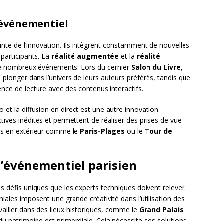
l’événementiel
inte de l’innovation. Ils intègrent constamment de nouvelles
 participants. La
réalité augmentée
et la
réalité
de nombreux événements. Lors du dernier
Salon du Livre
,
plonger dans l’univers de leurs auteurs préférés, tandis que
ence de lecture avec des contenus interactifs.
 et la diffusion en direct est une autre innovation
ives inédites et permettent de réaliser des prises de vue
ts en extérieur comme le
Paris-Plages
ou le
Tour de
 l’événementiel parisien
 défis uniques que les experts techniques doivent relever.
niales imposent une grande créativité dans l’utilisation des
vailler dans des lieux historiques, comme le
Grand Palais
 du patrimoine est primordiale. Cela nécessite des solutions