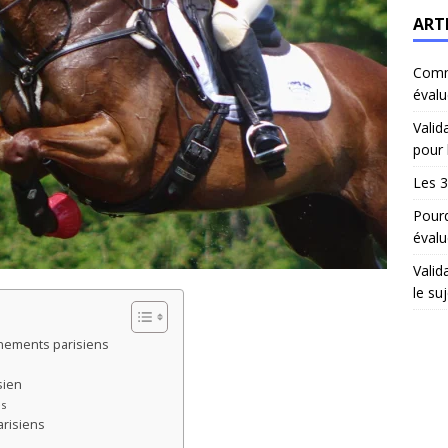
ART
Comm
évalu
Valid
pour 
Les 3
Pourq
évalu
Valid
le suj
énements parisiens
sien
es
arisiens