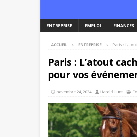
ENTREPRISE
EMPLOI
FINANCES
ACCUEIL
ENTREPRISE
Paris : L’at
Paris : L’atout ca
pour vos événeme
novembre 24, 2024
Harold Hunt
En