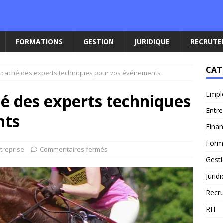
FORMATIONS
GESTION
JURIDIQUE
RECRUT
CAT
out caché des experts techniques pour vos événements
Empl
ché des experts techniques
Entre
nts
Fina
Form
treprise
Commentaires fermés
Gest
Jurid
Recr
RH