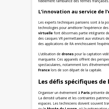
fidèlement l’ambiance des fermes françaises.
L’innovation au service de 
Les experts techniques parisiens sont à la po
technologies pour améliorer l’expérience des
virtuelle
font désormais partie intégrante 
des casques VR permettaient aux visiteurs de 
des applications de RA enrichissaient l’expéri
L’utilisation de
drones
pour la captation vidéo
marquante. Ces appareils offrent des perspect
spectaculaires, notamment lors d’événemen
France
lors de son départ de la capitale.
Les défis spécifiques de
Organiser un événement à
Paris
présente des
La densité urbaine et les contraintes patrimo
espaces. Les techniciens doivent souvent tra
ou le
Musée du Louvre
, où la préservation