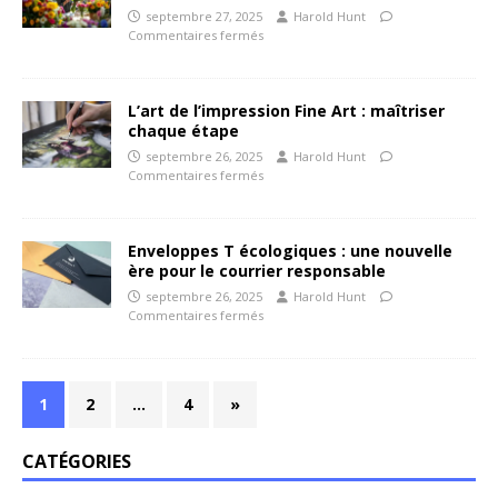
septembre 27, 2025
Harold Hunt
Commentaires fermés
L’art de l’impression Fine Art : maîtriser
chaque étape
septembre 26, 2025
Harold Hunt
Commentaires fermés
Enveloppes T écologiques : une nouvelle
ère pour le courrier responsable
septembre 26, 2025
Harold Hunt
Commentaires fermés
1
2
…
4
»
CATÉGORIES