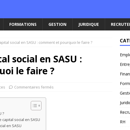
FORMATIONS
GESTION
JURIDIQUE
RECRUT
CAT
pital social en SASU : comment et pourquoi le faire ?
Empl
al social en SASU :
Entre
i le faire ?
Fina
Form
ces
Commentaires fermés
Gest
Jurid
Recr
U ?
 capital social en SASU
RH
ocial en SASU