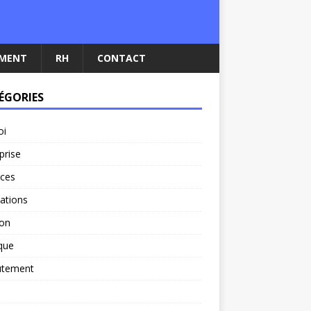
EMENT
RH
CONTACT
ÉGORIES
oi
prise
nces
ations
ion
ique
utement