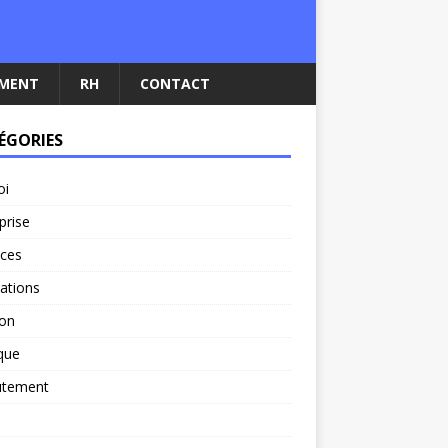
EMENT
RH
CONTACT
ÉGORIES
oi
prise
nces
ations
ion
ique
utement