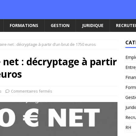
FORMATIONS
GESTION
JURIDIQUE
RECRUT
CAT
laire net : décryptage à partir d’un brut de 1750 euros
Empl
e net : décryptage à partir
Entre
euros
Fina
Form
s
Commentaires fermés
Gest
Jurid
Recr
RH