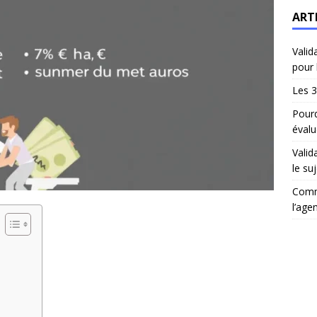
ART
Valid
pour 
Les 3
Pourq
évalu
Valid
le suj
Comm
l’age