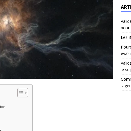
ART
Valid
pour 
Les 3
Pourq
évalu
Valid
le suj
Comm
l’age
tion
A