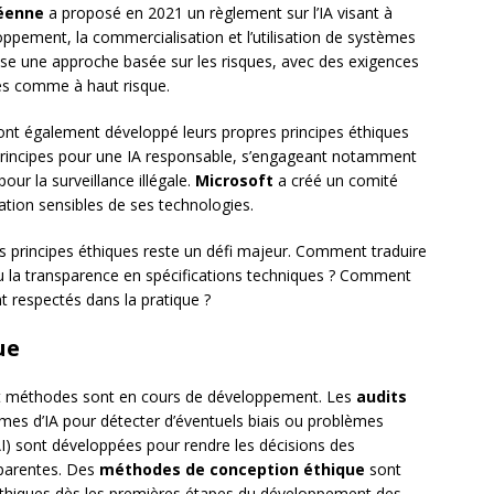
éenne
a proposé en 2021 un règlement sur l’IA visant à
oppement, la commercialisation et l’utilisation de systèmes
ose une approche basée sur les risques, avec des exigences
rés comme à haut risque.
nt également développé leurs propres principes éthiques
principes pour une IA responsable, s’engageant notamment
ur la surveillance illégale.
Microsoft
a créé un comité
isation sensibles de ses technologies.
 principes éthiques reste un défi majeur. Comment traduire
ou la transparence en spécifications techniques ? Comment
t respectés dans la pratique ?
ue
s et méthodes sont en cours de développement. Les
audits
mes d’IA pour détecter d’éventuels biais ou problèmes
I) sont développées pour rendre les décisions des
sparentes. Des
méthodes de conception éthique
sont
éthiques dès les premières étapes du développement des