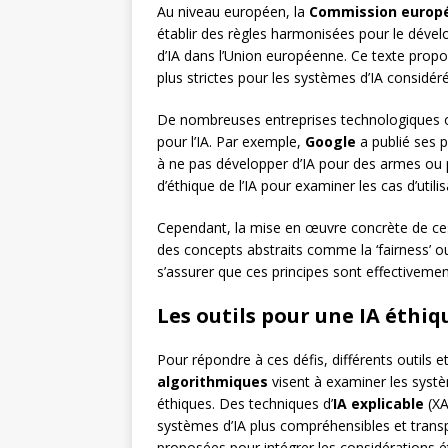
Au niveau européen, la
Commission europ
établir des règles harmonisées pour le dével
d’IA dans l’Union européenne. Ce texte prop
plus strictes pour les systèmes d’IA considé
De nombreuses entreprises technologiques o
pour l’IA. Par exemple,
Google
a publié ses 
à ne pas développer d’IA pour des armes ou po
d’éthique de l’IA pour examiner les cas d’util
Cependant, la mise en œuvre concrète de ces
des concepts abstraits comme la ‘fairness’ 
s’assurer que ces principes sont effectivemen
Les outils pour une IA éthiq
Pour répondre à ces défis, différents outil
algorithmiques
visent à examiner les systè
éthiques. Des techniques d’
IA explicable
(XA
systèmes d’IA plus compréhensibles et tran
proposées pour intégrer les considérations 