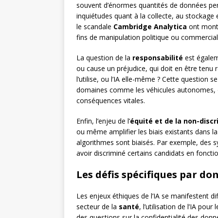
souvent d’énormes quantités de données per
inquiétudes quant à la collecte, au stockage 
le scandale
Cambridge Analytica
ont montr
fins de manipulation politique ou commercial
La question de la
responsabilité
est égalem
ou cause un préjudice, qui doit en être tenu 
l’utilise, ou l’IA elle-même ? Cette question
domaines comme les véhicules autonomes, où 
conséquences vitales.
Enfin, l’enjeu de l’
équité et de la non-disc
ou même amplifier les biais existants dans la
algorithmes sont biaisés. Par exemple, des s
avoir discriminé certains candidats en fonctio
Les défis spécifiques par do
Les enjeux éthiques de l’IA se manifestent d
secteur de la
santé
, l’utilisation de l’IA p
des questions sur la confidentialité des donn