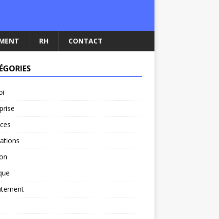
EMENT
RH
CONTACT
ÉGORIES
oi
prise
nces
ations
ion
ique
utement