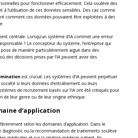
sonnelles pour fonctionner efficacement. Cela soulève des
et à l’utilisation de ces données sensibles. Des cas comme
é comment ces données pouvaient être exploitées à des
e.
ent centrale. Lorsqu’un système d’IA commet une erreur
responsable ? Le concepteur du système, l’entreprise qui
 se pose de manière particulièrement aiguë dans des
des décisions prises par l’IA peuvent avoir des
rimination
est crucial. Les systèmes d’IA peuvent perpétuer
 société si leurs données d’entraînement ou leurs
ystèmes de recrutement basés sur l’IA ont été critiqués pour
n de leur genre ou de leur origine ethnique.
maine d’application
ifféremment selon les domaines d’application. Dans le
our le diagnostic ou la recommandation de traitements soulève
ées médicales et sur la relation médecin-patient. En