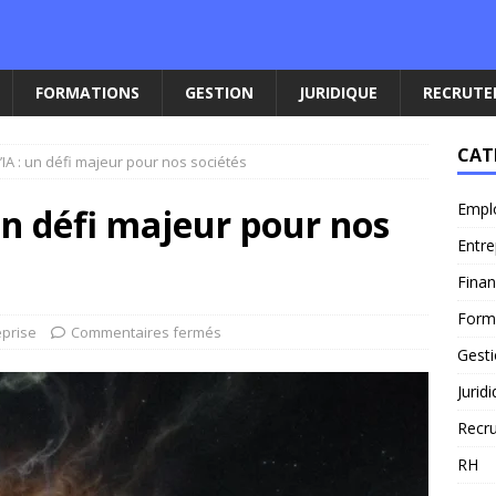
FORMATIONS
GESTION
JURIDIQUE
RECRUT
CAT
l’IA : un défi majeur pour nos sociétés
Empl
 un défi majeur pour nos
Entre
Fina
Form
eprise
Commentaires fermés
Gest
Jurid
Recr
RH